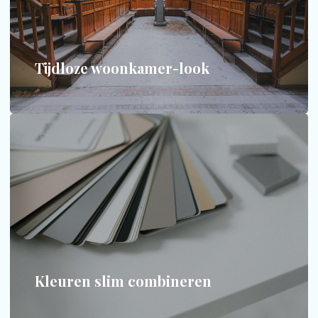
Stijl die de tijd doorstaat - met keuzes die niet
trendgevoelig zijn.
MEER INFORMATIE
Tijdloze woonkamer-look
Kleuren slim combineren
De 60-30-10 regel en hoe u een palet kiest dat
samenhang geeft.
MEER INFORMATIE
Kleuren slim combineren