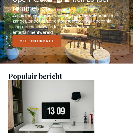
rommel
Wat is het vermogen van Jan Smit? De Volendamse
zanger, ondernemer en presentator is al decennia
lang een vaste waarde in de Nederlandse
entertainmentwereld.
MEER INFORMATIE
Populair bericht