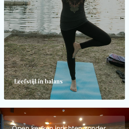
Leefstijl in balans
Werk, thuis en rust - een ritme dat draagt op lange
termijn.
MEER INFORMATIE
Leefstijl in balans
Open keuken inrichten zonder