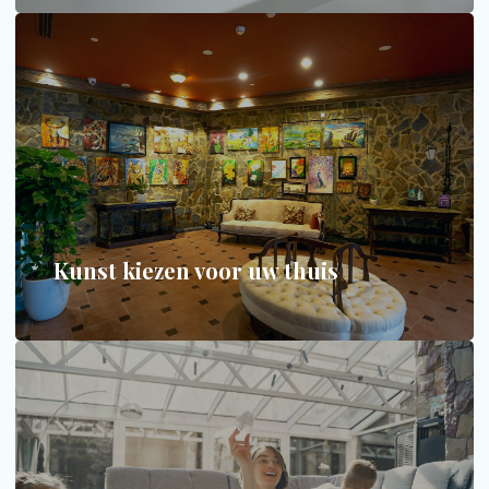
Kunst kiezen voor uw thuis
Hoe begint u met kunst zonder de plank mis te
slaan?
MEER INFORMATIE
Kunst kiezen voor uw thuis
Modern wonen met kinderen