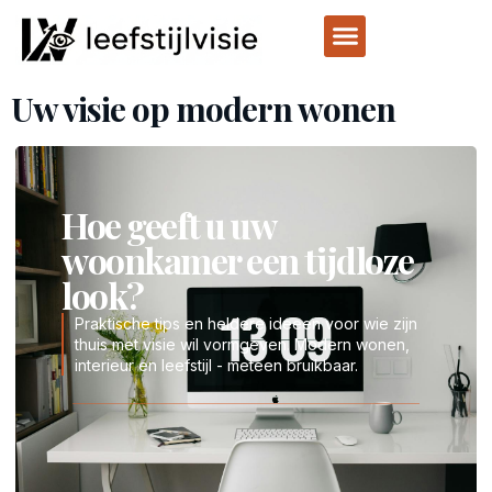
Uw visie op modern wonen
Hoe geeft u uw
woonkamer een tijdloze
look?
Praktische tips en heldere ideeen voor wie zijn
thuis met visie wil vormgeven. Modern wonen,
interieur en leefstijl - meteen bruikbaar.