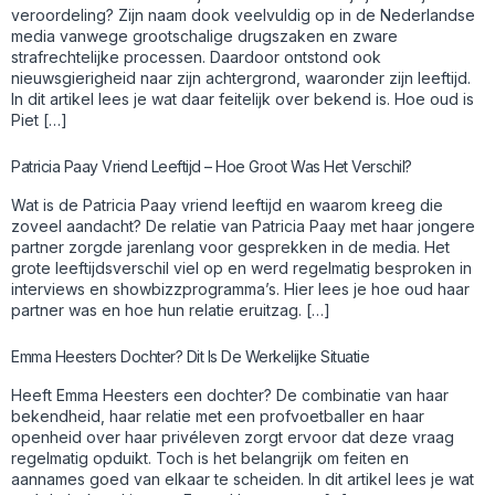
veroordeling? Zijn naam dook veelvuldig op in de Nederlandse
media vanwege grootschalige drugszaken en zware
strafrechtelijke processen. Daardoor ontstond ook
nieuwsgierigheid naar zijn achtergrond, waaronder zijn leeftijd.
In dit artikel lees je wat daar feitelijk over bekend is. Hoe oud is
Piet […]
Patricia Paay Vriend Leeftijd – Hoe Groot Was Het Verschil?
Wat is de Patricia Paay vriend leeftijd en waarom kreeg die
zoveel aandacht? De relatie van Patricia Paay met haar jongere
partner zorgde jarenlang voor gesprekken in de media. Het
grote leeftijdsverschil viel op en werd regelmatig besproken in
interviews en showbizzprogramma’s. Hier lees je hoe oud haar
partner was en hoe hun relatie eruitzag. […]
Emma Heesters Dochter? Dit Is De Werkelijke Situatie
Heeft Emma Heesters een dochter? De combinatie van haar
bekendheid, haar relatie met een profvoetballer en haar
openheid over haar privéleven zorgt ervoor dat deze vraag
regelmatig opduikt. Toch is het belangrijk om feiten en
aannames goed van elkaar te scheiden. In dit artikel lees je wat