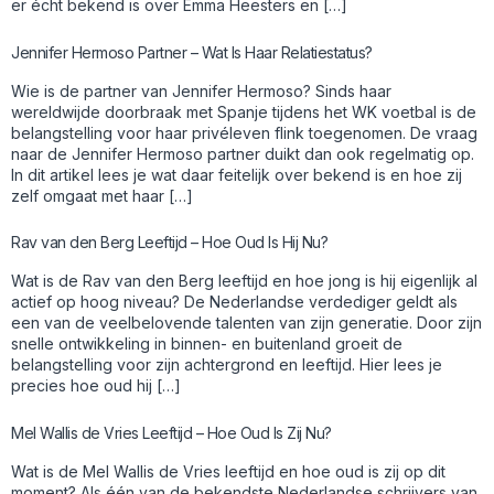
er écht bekend is over Emma Heesters en […]
Jennifer Hermoso Partner – Wat Is Haar Relatiestatus?
Wie is de partner van Jennifer Hermoso? Sinds haar
wereldwijde doorbraak met Spanje tijdens het WK voetbal is de
belangstelling voor haar privéleven flink toegenomen. De vraag
naar de Jennifer Hermoso partner duikt dan ook regelmatig op.
In dit artikel lees je wat daar feitelijk over bekend is en hoe zij
zelf omgaat met haar […]
Rav van den Berg Leeftijd – Hoe Oud Is Hij Nu?
Wat is de Rav van den Berg leeftijd en hoe jong is hij eigenlijk al
actief op hoog niveau? De Nederlandse verdediger geldt als
een van de veelbelovende talenten van zijn generatie. Door zijn
snelle ontwikkeling in binnen- en buitenland groeit de
belangstelling voor zijn achtergrond en leeftijd. Hier lees je
precies hoe oud hij […]
Mel Wallis de Vries Leeftijd – Hoe Oud Is Zij Nu?
Wat is de Mel Wallis de Vries leeftijd en hoe oud is zij op dit
moment? Als één van de bekendste Nederlandse schrijvers van