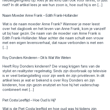
nieuwsgierigheid op. Kies je als kind dan ook voor tennis, of juist
niet? In dit artikel lees je wie hun zoon is, hoe oud hij is en […]
Naam Moeder Anne Frank – Edith Frank-Holländer
Wat is de naam moeder Anne Frank? Wanneer je meer leest
over het dagboek en het leven van Anne Frank, kom je vanzelf
uit bij haar gezin. De naam van de moeder van Anne Frank is
Edith Frank-Holländer. Maar achter die naam schuilt een vrouw
met een eigen levensverhaal, dat nauw verbonden is met een
[…]
Roy Donders Kinderen – Dit Is Wat We Weten
Heeft Roy Donders kinderen? Die vraag krijgen fans van de
stylist en realityster regelmatig. Sinds zijn doorbraak op televisie
is er veel belangstelling voor zijn werk én zijn privéleven. In dit
artikel lees je wat er bekend is over Roy Donders en zijn
kinderen, hoe zijn gezin eruitziet en hoe hij het vaderschap
combineert met […]
Piet Costa Leeftijd – Hoe Oud Is Hij?
Wat is de Piet Costa leeftijd en hoe oud was hij tijdens zijn