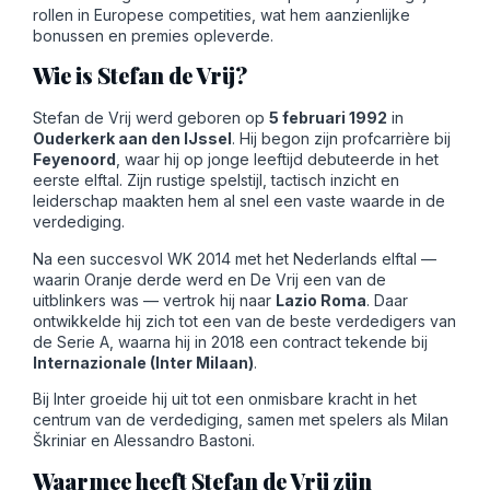
rollen in Europese competities, wat hem aanzienlijke
bonussen en premies opleverde.
Wie is Stefan de Vrij?
Stefan de Vrij werd geboren op
5 februari 1992
in
Ouderkerk aan den IJssel
. Hij begon zijn profcarrière bij
Feyenoord
, waar hij op jonge leeftijd debuteerde in het
eerste elftal. Zijn rustige spelstijl, tactisch inzicht en
leiderschap maakten hem al snel een vaste waarde in de
verdediging.
Na een succesvol WK 2014 met het Nederlands elftal —
waarin Oranje derde werd en De Vrij een van de
uitblinkers was — vertrok hij naar
Lazio Roma
. Daar
ontwikkelde hij zich tot een van de beste verdedigers van
de Serie A, waarna hij in 2018 een contract tekende bij
Internazionale (Inter Milaan)
.
Bij Inter groeide hij uit tot een onmisbare kracht in het
centrum van de verdediging, samen met spelers als Milan
Škriniar en Alessandro Bastoni.
Waarmee heeft Stefan de Vrij zijn