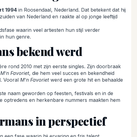
rt 1994
in Roosendaal, Nederland. Dat betekent dat hij
t zuiden van Nederland en raakte al op jonge leeftijd
dsfase waarin veel artiesten hun stijl verder
in hun genre.
ns bekend werd
e rond 2010 met zijn eerste singles. Zijn doorbraak
n
M’n Favoriet
, die hem veel succes en bekendheid
d. Vooral
M’n Favoriet
werd een grote hit en behaalde
te naam geworden op feesten, festivals en in de
ieke optredens en herkenbare nummers maakten hem
rmans in perspectief
een fase waarin hij ervaring en fris talent