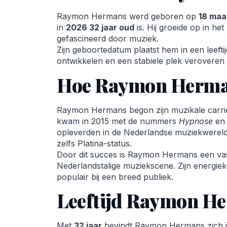
Raymon Hermans werd geboren op
18 maa
in
2026 32 jaar oud
is. Hij groeide op in he
gefascineerd door muziek.
Zijn geboortedatum plaatst hem in een leeftij
ontwikkelen en een stabiele plek veroveren 
Hoe Raymon Herma
Raymon Hermans begon zijn muzikale carrièr
kwam in 2015 met de nummers
Hypnose
e
opleverden in de Nederlandse muziekwerel
zelfs Platina-status.
Door dit succes is Raymon Hermans een vas
Nederlandstalige muziekscene. Zijn energ
populair bij een breed publiek.
Leeftijd Raymon He
Met
32 jaar
bevindt Raymon Hermans zich in 