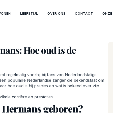
WONEN
LEEFSTIJL
OVER ONS
CONTACT
ONZE
ans: Hoe oud is de
t regelmatig voorbij bij fans van Nederlandstalige
 een populaire Nederlandse zanger die bekendstaat om
aar hoe oud is hij precies en wat is bekend over zijn
muzikale carrière en prestaties.
 Hermans geboren?