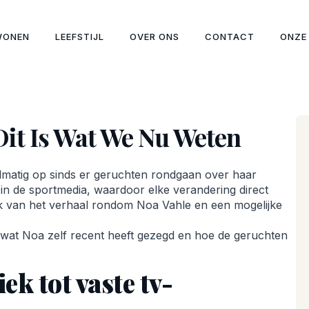
WONEN
LEEFSTIJL
OVER ONS
CONTACT
ONZE
it Is Wat We Nu Weten
lmatig op sinds er geruchten rondgaan over haar
n in de sportmedia, waardoor elke verandering direct
jk van het verhaal rondom Noa Vahle en een mogelijke
d is, wat Noa zelf recent heeft gezegd en hoe de geruchten
ek tot vaste tv-