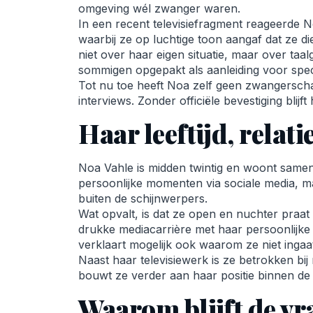
omgeving wél zwanger waren.
In een recent televisiefragment reageerde No
waarbij ze op luchtige toon aangaf dat ze di
niet over haar eigen situatie, maar over ta
sommigen opgepakt als aanleiding voor spec
Tot nu toe heeft Noa zelf geen zwangerscha
interviews. Zonder officiële bevestiging blijft
Haar leeftijd, relati
Noa Vahle is midden twintig en woont samen 
persoonlijke momenten via sociale media, m
buiten de schijnwerpers.
Wat opvalt, is dat ze open en nuchter praat
drukke mediacarrière met haar persoonlijke le
verklaart mogelijk ook waarom ze niet ingaat 
Naast haar televisiewerk is ze betrokken b
bouwt ze verder aan haar positie binnen d
Waarom blijft de vr