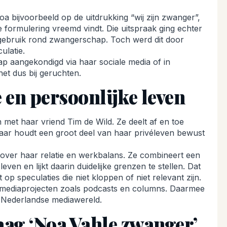
a bijvoorbeeld op de uitdrukking “wij zijn zwanger”,
e formulering vreemd vindt. Die uitspraak ging echter
algebruik rond zwangerschap. Toch werd dit door
ulatie.
p aangekondigd via haar sociale media of in
 het dus bij geruchten.
e en persoonlijke leven
met haar vriend Tim de Wild. Ze deelt af en toe
aar houdt een groot deel van haar privéleven bewust
 over haar relatie en werkbalans. Ze combineert een
ven en lijkt daarin duidelijke grenzen te stellen. Dat
op speculaties die niet kloppen of niet relevant zijn.
ij mediaprojecten zoals podcasts en columns. Daarmee
e Nederlandse mediawereld.
aag ‘Noa Vahle zwanger’