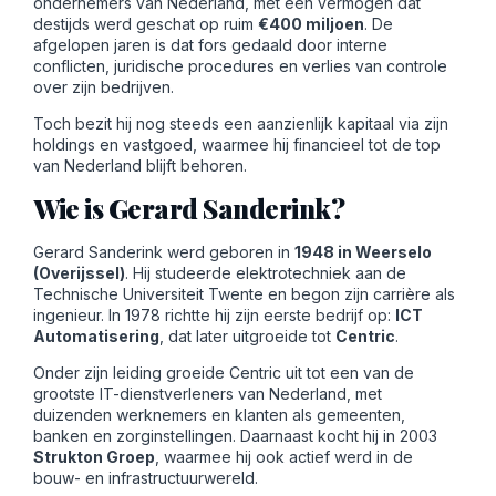
ondernemers van Nederland, met een vermogen dat
destijds werd geschat op ruim
€400 miljoen
. De
afgelopen jaren is dat fors gedaald door interne
conflicten, juridische procedures en verlies van controle
over zijn bedrijven.
Toch bezit hij nog steeds een aanzienlijk kapitaal via zijn
holdings en vastgoed, waarmee hij financieel tot de top
van Nederland blijft behoren.
Wie is Gerard Sanderink?
Gerard Sanderink werd geboren in
1948 in Weerselo
(Overijssel)
. Hij studeerde elektrotechniek aan de
Technische Universiteit Twente en begon zijn carrière als
ingenieur. In 1978 richtte hij zijn eerste bedrijf op:
ICT
Automatisering
, dat later uitgroeide tot
Centric
.
Onder zijn leiding groeide Centric uit tot een van de
grootste IT-dienstverleners van Nederland, met
duizenden werknemers en klanten als gemeenten,
banken en zorginstellingen. Daarnaast kocht hij in 2003
Strukton Groep
, waarmee hij ook actief werd in de
bouw- en infrastructuurwereld.